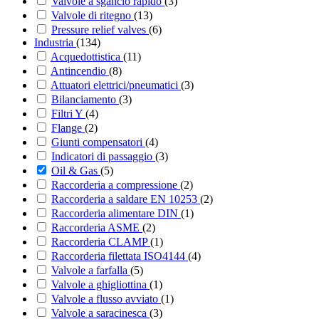
Valvole a sgancio rapido
(3)
Valvole di ritegno
(13)
Pressure relief valves
(6)
Industria
(134)
Acquedottistica
(11)
Antincendio
(8)
Attuatori elettrici/pneumatici
(3)
Bilanciamento
(3)
Filtri Y
(4)
Flange
(2)
Giunti compensatori
(4)
Indicatori di passaggio
(3)
Oil & Gas
(5)
Raccorderia a compressione
(2)
Raccorderia a saldare EN 10253
(2)
Raccorderia alimentare DIN
(1)
Raccorderia ASME
(2)
Raccorderia CLAMP
(1)
Raccorderia filettata ISO4144
(4)
Valvole a farfalla
(5)
Valvole a ghigliottina
(1)
Valvole a flusso avviato
(1)
Valvole a saracinesca
(3)