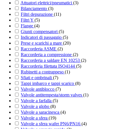
Attuatori elettrici/pneumatici
(3)
Bilanciamento
(3)
Filtri depurazione
(11)
Filtri Y
(5)
Flange
(4)
Giunti compensatori
(5)
Indicatori di passaggio
(5)
Prese e scarichi a mare
(20)
Raccorderia ASME
(2)
Raccorderia a compressione
(2)
Raccorderia a saldare EN 10253
(2)
Raccorderia filettata ISO4144
(5)
Rubinetti a contrappeso
(1)
Sfiati e ombrinali
(7)
Tappi imbarco e tappi scarico
(8)
Valvole antiblocco
(7)
Valvole antitempesta/storm valves
(1)
Valvole a farfalla
(5)
Valvole a globo
(8)
Valvole a saracinesca
(4)
Valvole a sfera
(19)
Valvole a sfera wafer PN6/PN16
(4)